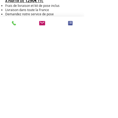
1290€
A PARTIR DE
TTC
Frais de livraison et kit de pose inclus
Livraison dans toute la France
Demandez notre service de pose
DEVIS ET COMMANDE
Devis gratuit
Contactez-nous au
06 77 92 80 33
ou remplissez
notre formulaire en ligne
CO
LORIS DISPONIBLES :
Gris clair du Tarn
Rose Clarté
Noir Fin
Noir Fin effet cuir
Labrador Bleu HQ
Vert Olive
Cachemire
Brun Baltic
Noir Afrique
Viscont White
Blanc Cristal
Saumoné Julia
Autres Granits sur demande
ici
Découvrez nos coloris
.
PERSONNALISATIONS :