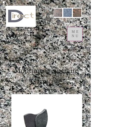
Monuments funéraires
ME
Monuments Cinéraires
NU
Columbariums
< Retour
Suivant >
Monument cinéraire
Capucine