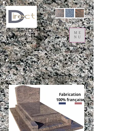
Monuments funéraires
ME
Monuments Cinéraires
NU
Columbariums
Fabrication
100% française