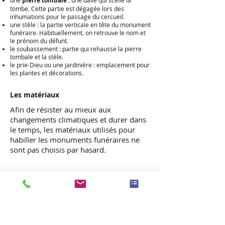
une
pierre tombale
: une dalle qui scelle la
tombe. Cette partie est dégagée lors des
inhumations pour le passage du cercueil.
une stèle : la partie verticale en tête du monument
funéraire. Habituellement, on retrouve le nom et
le prénom du défunt.
le soubassement : partie qui rehausse la pierre
tombale et la stèle.
le prie-Dieu ou une jardinière : emplacement pour
les plantes et décorations.
Les matériaux
Afin de résister ​au mieux aux
changements climatiques et durer dans
le temps, les matériaux utilisés pour
habiller les monuments funéraires ne
sont pas choisis par hasard.
La pierre
La pierre (calcaire) est l'un des plus vieux
matériau pour habiller un monument
funéraire. On retrouve des traces de ce
type dans les monuments du XVIIème