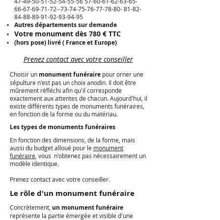
47-49-50-51-52-54-55-56
57-60-61-62-63-65-
66-67
-69-71-72--73-74-75-76-77-78-80-
81-82-
84-88-89-91-92-93
-94-95
Autres départements sur demande
Votre monument dès 780 € TTC
(hors pose) livré ( France et Europe)
Prenez contact avec votre conseiller
Choisir un
monument funéraire
pour orner une
sépulture n'est pas un choix anodin. Il doit être
mûrement réfléchi afin qu'il corresponde
exactement aux attentes de chacun. Aujourd'hui, il
existe différents types de monuments funéraires,
en fonction de la forme ou du matériau.
Les types de monuments funéraires
En fonction des dimensions, de la forme, mais
aussi du budget alloué pour le
monument
funéraire
, vous n'obtenez pas nécessairement un
modèle identique.
Prenez contact avec votre conseiller.
Le rôle d'un monument funéraire
Concrètement,
un monument funéraire
représente la partie émergée et visible d'une