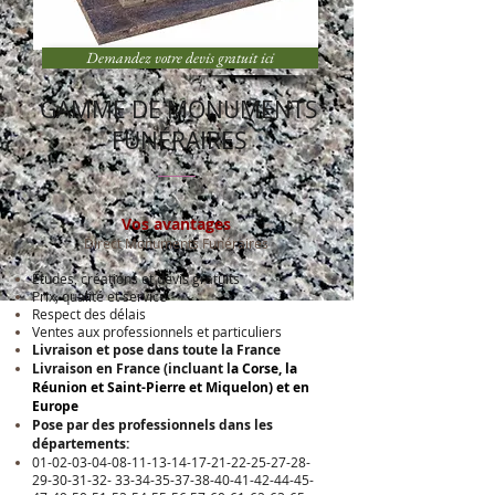
Demandez votre devis gratuit ici
GAMME DE MONUMENTS
FUNÉRAIRES
Vos avantages
Direct Monuments Funéraires
Études, créations et devis gratuits
Prix, qualité et service
Respect des délais
Ventes aux professionnels et particuliers
Livraison et pose dans toute la France
Livraison en France (incluant l
a Corse, la
Réunion et Saint-Pierre et Miquelon) et en
Europe
Pose par des professionnels dans les
départements:
01-02-03-04-08-11-13-14
-17-21-22-25-27-28-
29-30-31-32-
33-34-35-37-38-40-41-42
-44-45-