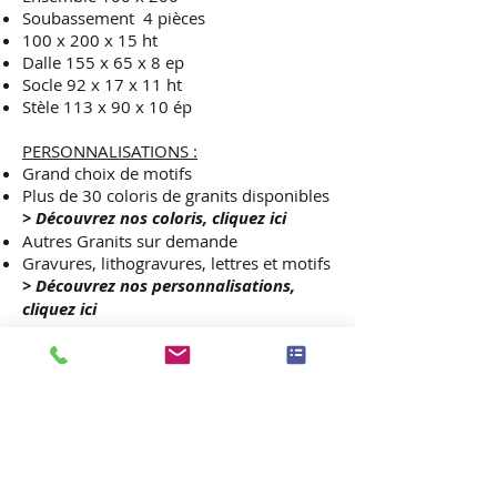
Soubassement
4 pièces
100 x 200 x 15 ht
Dalle 155 x 65 x 8 ep
Socle 92 x 17 x 11 ht
Stèle 113 x 90 x 10 ép
PERSONNALISATIONS :
Grand choix de motifs
Plus de 30 coloris de granits disponibles
> Découvrez nos coloris, cliquez ici
Autres Granits sur demande
Gravures, lithogravures, lettres et motifs
> Découvrez nos personnalisations,
cliquez ici
3280€
A PARTIR DE
TTC :
Frais de livraison inclus
Pose des monuments comprise dans les
départements :
01-02-03-04-08-11-13-
14
-17-21-22-25-27-28-29-30-31-32-33-
34-35-37-38-40-41-42-44-45-47-49-50-