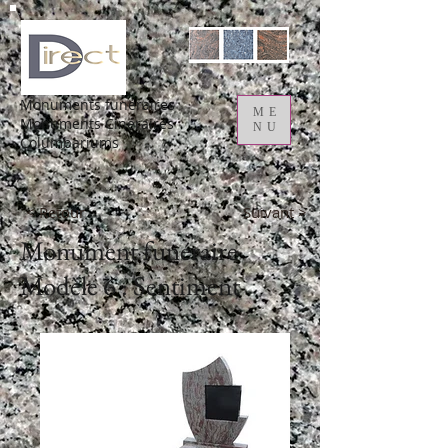
Monuments funéraires
ME
Monuments Cinéraires
NU
Columbariums
< Retour
Suivant >
Monument funéraire
Modèle 6 : Sentiment