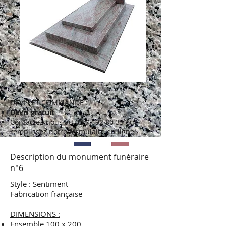
DEVIS ET COMMANDE :
Devis gratuit
Contactez-nous au
06 77 92 80 33
ou
remplissez notre formulaire en ligne
Description du monument funéraire
n°6
Style : Sentiment
Fabrication française
DIMENSIONS :
Ensemble 100 x 200